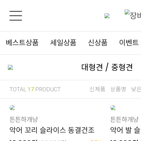
베스트상품
세일상품
신상품
이벤트
대형견 / 중형견
신제품
상품명
낮
TOTAL
17
PRODUCT
튼튼하개냥
튼튼하개냥
악어 꼬리 슬라이스 동결건조
악어 발 