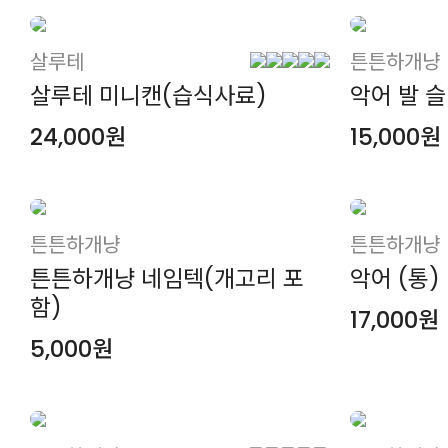
살루테
튼튼하개냥
살루테 미니캔(습식사료)
악어 발 
24,000원
15,000원
튼튼하개냥
튼튼하개냥
튼튼하개냥 네임텍(개고리 포
악어 (통) 
함)
17,000원
5,000원