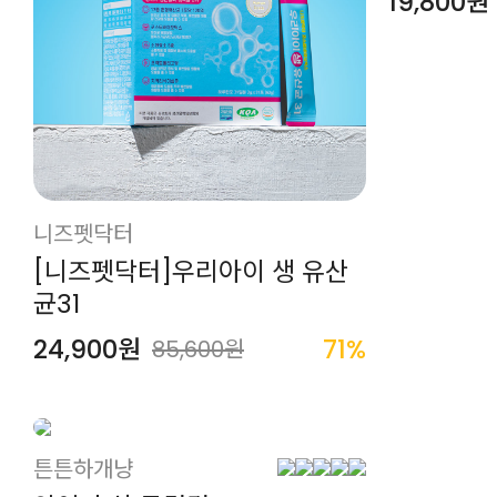
19,800원
니즈펫닥터
[니즈펫닥터]우리아이 생 유산
균31
24,900원
71%
85,600원
튼튼하개냥