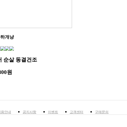
튼하개냥
어 순살 동결건조
,800원
이용안내
공지사항
이벤트
고객센터
구매문의