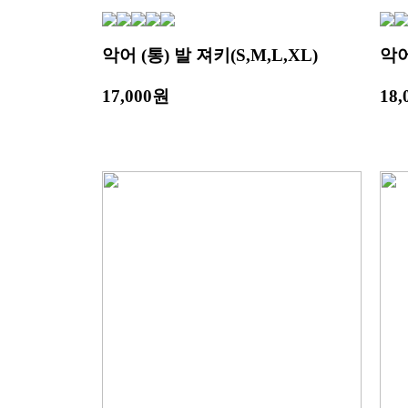
악어 (통) 발 져키(S,M,L,XL)
악어
17,000원
18