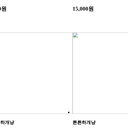
00원
15,000원
튼하개냥
튼튼하개냥