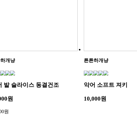
튼하개냥
튼튼하개냥
어 발 슬라이스 동결건조
악어 소프트 져키
,000원
10,000원
000원
%