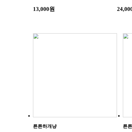
13,000원
24,0
튼튼하개냥
튼