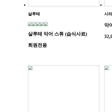
살루테
시라
악
살루테 악어 스튜 (습식사료)
32
회원전용